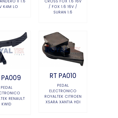
ANDERO II 1.6
CROSS FOX 1.6 16V
V K4M LO
/ FOX 1.6 16V /
SURAN 1.6
RT PA010
 PA009
PEDAL
PEDAL
ELECTRONICO
ECTRONICO
ROYALTEK CITROEN
TEK RENAULT
XSARA XANTIA HDI
KWID