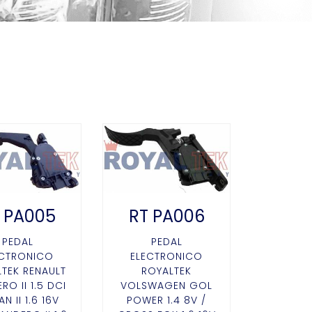
 PA005
RT PA006
PEDAL
PEDAL
ECTRONICO
ELECTRONICO
TEK RENAULT
ROYALTEK
RO II 1.5 DCI
VOLSWAGEN GOL
N II 1.6 16V
POWER 1.4 8V /