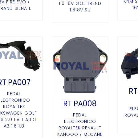
K4M S
8V FIRE EVO /
1.6 16V GOL TREND
16
RAND SIENA 1.
1.6 8V SU
RT PA007
RT
PEDAL
ELECTRONICO
RT PA008
ROYALTEK
EL
LKSWAGEN GOLF
PEDAL
ROYAL
1.6 2.0 1.8 T AUDI
ELECTRONICO
A3 1.6 1.8
ROYALTEK RENAULT
KANGOO / MEGANE