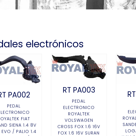
dales electrónicos
RT PA003
RT
RT PA002
PEDAL
PEDAL
ELECTRONICO
EL
ELECTRONICO
ROYALTEK
ROYAL
ROYALTEK FIAT
VOLSWAGEN
SANDE
ND SIENA 1.4 8V
CROSS FOX 1.6 16V
LOGA
E EVO / PALIO 1.4
FOX 1.6 16V SURAN